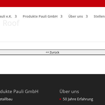
uli e.K.
Produkte Pauli GmbH
Über uns
Stelle
 Roof
odukte Pauli GmbH
Über uns
tallbau
50 Jahre Erfahrung