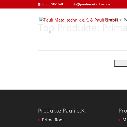
08555/9616-0
info@pauli-metallbau.de
Produkte Pa
Top Produkte: Prima
Produkte Pauli e.K.
Pr
Prima Roof
Me