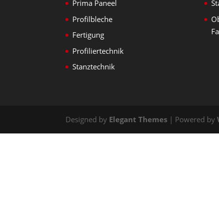
Prima Paneel
St
Profilbleche
Ob
Fa
Fertigung
Profiliertechnik
Stanztechnik
Designed by
Elegant Themes
| Powered by