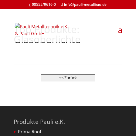
08555/9616-0
info@pauli-metallbau.de
Top Produkte:
Glasoberlichte
Produkte Pauli e.K.
Prima Roof